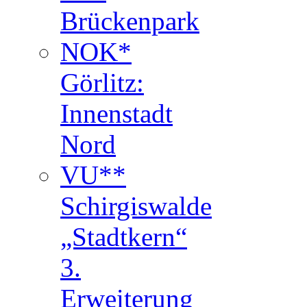
Brückenpark
NOK*
Görlitz:
Innenstadt
Nord
VU**
Schirgiswalde
„Stadtkern“
3.
Erweiterung